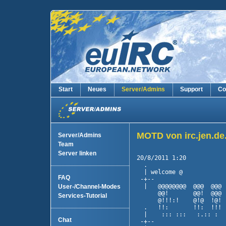
Start
Neues
Server/Admins
Support
Co
MOTD von irc.jen.de.
Server/Admins
Team
Server linken
20/8/2011 1:20

  .                      
  | welcome @            
FAQ
 -+--                    
  |   @@@@@@@@  @@@  @@@ 
User-/Channel-Modes
      @@!       @@!  @@@ 
Services-Tutorial
      @!!!:!    @!@  !@! 
  .   !!:       !!:  !!! 
  |    ::: :::   :.:: :  
Chat
 -+--                    