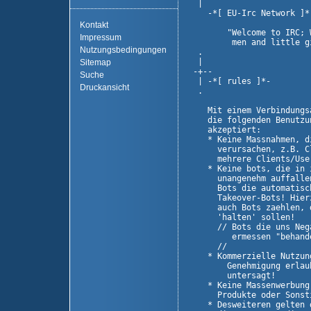
  |                      
    -*[ EU-Irc Network ]*
Kontakt
        "Welcome to IRC; 
Impressum
         men and little g
Nutzungsbedingungen
  .                      
  |                      
Sitemap
 -+--                    
Suche
  | -*[ rules ]*-        
Druckansicht
  .                      
    Mit einem Verbindungs
    die folgenden Benutzu
    akzeptiert:

    * Keine Massnahmen, d
      verursachen, z.B. C
      mehrere Clients/Use
    * Keine bots, die in 
      unangenehm auffalle
      Bots die automatisc
      Takeover-Bots! Hier
      auch Bots zaehlen, 
      'halten' sollen!

      // Bots die uns Neg
         ermessen "behande
      //

    * Kommerzielle Nutzun
        Genehmigung erlau
        untersagt!

    * Keine Massenwerbung
      Produkte oder Sonsti
    * Desweiteren gelten 