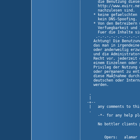
      die Benutzung diese
      http://www.euirc.ne
      nachzulesen sind.

    * keine gefaelschten 
      kein DNS-Spoofing.

    * Von den Betreibern 
      Verfuegbarkeit und 
      Fuer die Inhalte si
     .-.-.-.-.-.-.-.-.-.-
    Achtung! Die Benutzun
    das man in irgendeine
    oder anderweitig erzw
    und die Administrator
    Recht vor, jederzeit 
    einem Einzelnen oder 
    Privileg der Nutzung 
    oder permanent zu ent
    diese MaÃƒnahme durch
    deutschen oder Intern
    werden.

  .                      
  |                      
 -+--                    
  |   any comments to thi
  .                      
      -*- for any help pl
      No bottler clients p